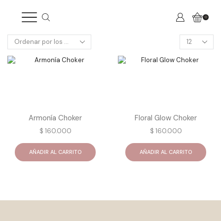
0
Products
per
page
Armonía Choker
Floral Glow Choker
$
160.000
$
160.000
AÑADIR AL CARRITO
AÑADIR AL CARRITO