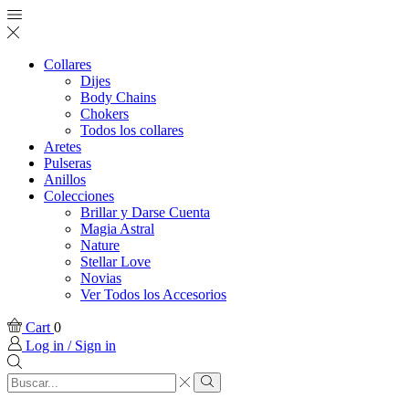
Collares
Dijes
Body Chains
Chokers
Todos los collares
Aretes
Pulseras
Anillos
Colecciones
Brillar y Darse Cuenta
Magia Astral
Nature
Stellar Love
Novias
Ver Todos los Accesorios
Cart
0
Log in / Sign in
Search
input
Search