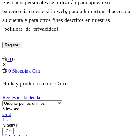
Sus datos personales se utilizarán para apoyar su
experiencia en este sitio web, para administrar el acceso a
su cuenta y para otros fines descritos en nuestras
[politicas_de_privacidad].
Register
0
0
0
Shopping Cart
No hay productos en el Carro
Regresar a la tienda
View as:
Grid
List
Mostrar
Products
per