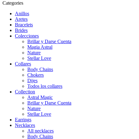
Categories
Anillos
Aretes
Bracelets
Brides
Colecciones
Brillar y Darse Cuenta
Magia Astral
Nature
Stellar Love
Collares
Body Chains
Chokers
Dijes
Todos los collares
Collection
Astral Magic
Brillar y Darse Cuenta
Nature
Stellar Love
Earrings
Necklaces
All necklaces
Body Chains