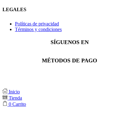
LEGALES
Políticas de privacidad
Términos y condiciones
SÍGUENOS EN
Facebook
Instagram
Whatsapp
MÉTODOS DE PAGO
Inicio
Tienda
0
Carrito