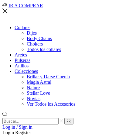
IR A COMPRAR
Collares
Dijes
Body Chains
Chokers
Todos los collares
Aretes
Pulseras
Anillos
Colecciones
Brillar y Darse Cuenta
Magia Astral
Nature
Stellar Love
Novias
Ver Todos los Accesorios
Search
input
Search
Log in / Sign in
Login
Register