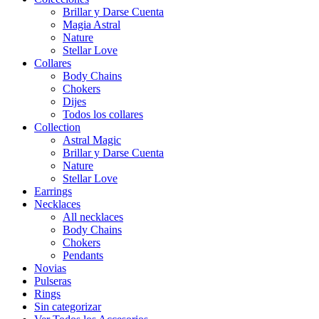
Brillar y Darse Cuenta
Magia Astral
Nature
Stellar Love
Collares
Body Chains
Chokers
Dijes
Todos los collares
Collection
Astral Magic
Brillar y Darse Cuenta
Nature
Stellar Love
Earrings
Necklaces
All necklaces
Body Chains
Chokers
Pendants
Novias
Pulseras
Rings
Sin categorizar