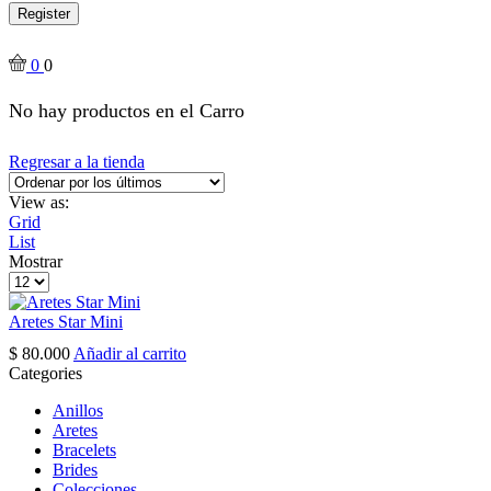
Register
0
0
No hay productos en el Carro
Regresar a la tienda
View as:
Grid
List
Mostrar
Products
per
page
Aretes Star Mini
$
80.000
Añadir al carrito
Categories
Anillos
Aretes
Bracelets
Brides
Colecciones