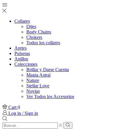
Collares
Dijes
Body Chains
Chokers
Todos los collares
Aretes
Pulseras
Anillos
Colecciones
Brillar y Darse Cuenta
Magia Astral
Nature
Stellar Love
Novias
Ver Todos los Accesorios
Cart
0
Log in / Sign in
Search
input
Search