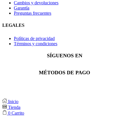
Cambios y devoluciones
Garantía
Preguntas frecuentes
LEGALES
Políticas de privacidad
Términos y condiciones
SÍGUENOS EN
Facebook
Instagram
Whatsapp
MÉTODOS DE PAGO
Inicio
Tienda
0
Carrito