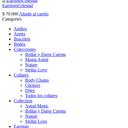
page
EarringsCelestial
$
70.000
Añadir al carrito
Categories
Anillos
Aretes
Bracelets
Brides
Colecciones
Brillar y Darse Cuenta
Magia Astral
Nature
Stellar Love
Collares
Body Chains
Chokers
Dijes
Todos los collares
Collection
Astral Magic
Brillar y Darse Cuenta
Nature
Stellar Love
Earrings