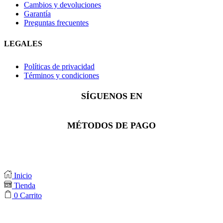
Cambios y devoluciones
Garantía
Preguntas frecuentes
LEGALES
Políticas de privacidad
Términos y condiciones
SÍGUENOS EN
Facebook
Instagram
Whatsapp
MÉTODOS DE PAGO
Inicio
Tienda
0
Carrito