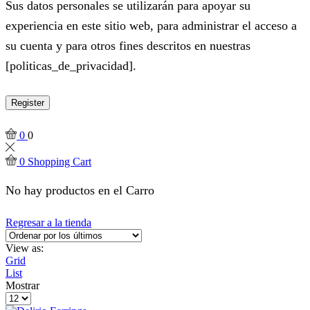
Sus datos personales se utilizarán para apoyar su
experiencia en este sitio web, para administrar el acceso a
su cuenta y para otros fines descritos en nuestras
[politicas_de_privacidad].
Register
0
0
0
Shopping Cart
No hay productos en el Carro
Regresar a la tienda
View as:
Grid
List
Mostrar
Products
per