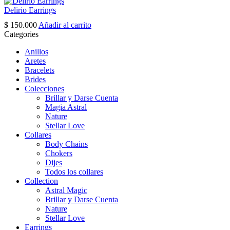
page
Delirio Earrings
$
150.000
Añadir al carrito
Categories
Anillos
Aretes
Bracelets
Brides
Colecciones
Brillar y Darse Cuenta
Magia Astral
Nature
Stellar Love
Collares
Body Chains
Chokers
Dijes
Todos los collares
Collection
Astral Magic
Brillar y Darse Cuenta
Nature
Stellar Love
Earrings