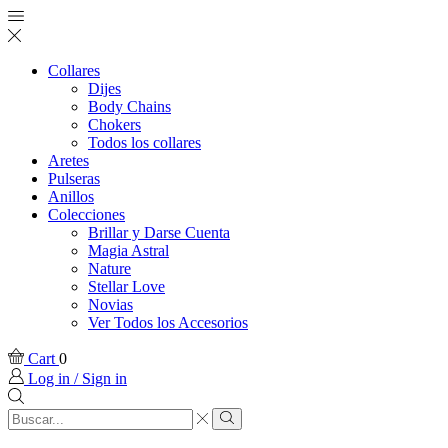
Collares
Dijes
Body Chains
Chokers
Todos los collares
Aretes
Pulseras
Anillos
Colecciones
Brillar y Darse Cuenta
Magia Astral
Nature
Stellar Love
Novias
Ver Todos los Accesorios
Cart
0
Log in / Sign in
Search
input
Search