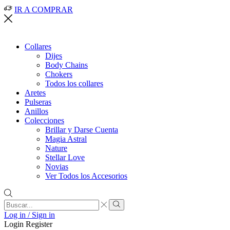
IR A COMPRAR
Collares
Dijes
Body Chains
Chokers
Todos los collares
Aretes
Pulseras
Anillos
Colecciones
Brillar y Darse Cuenta
Magia Astral
Nature
Stellar Love
Novias
Ver Todos los Accesorios
Search
input
Search
Log in / Sign in
Login
Register