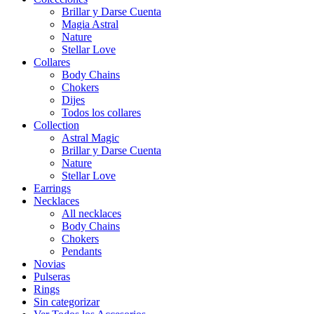
Brillar y Darse Cuenta
Magia Astral
Nature
Stellar Love
Collares
Body Chains
Chokers
Dijes
Todos los collares
Collection
Astral Magic
Brillar y Darse Cuenta
Nature
Stellar Love
Earrings
Necklaces
All necklaces
Body Chains
Chokers
Pendants
Novias
Pulseras
Rings
Sin categorizar