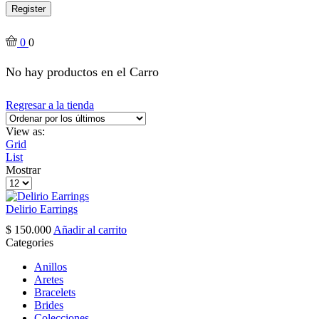
Register
0
0
No hay productos en el Carro
Regresar a la tienda
View as:
Grid
List
Mostrar
Products
per
page
Delirio Earrings
$
150.000
Añadir al carrito
Categories
Anillos
Aretes
Bracelets
Brides
Colecciones