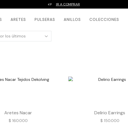
IR A COMPRAR
S
ARETES
PULSERAS
ANILLOS
COLECCIONES
Aretes Nacar
Delirio Earrings
$
160.000
$
150.000