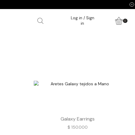
Log in / Sign
0
in
Galaxy Earrings
$
150.000