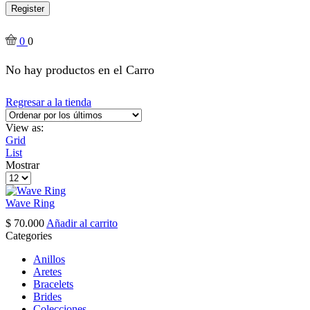
Register
0
0
No hay productos en el Carro
Regresar a la tienda
View as:
Grid
List
Mostrar
Products
per
page
Wave Ring
$
70.000
Añadir al carrito
Categories
Anillos
Aretes
Bracelets
Brides
Colecciones