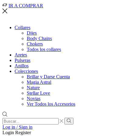
IR A COMPRAR
Collares
Dijes
Body Chains
Chokers
Todos los collares
Aretes
Pulseras
Anillos
Colecciones
Brillar y Darse Cuenta
Magia Astral
Nature
Stellar Love
Novias
Ver Todos los Accesorios
Search
input
Search
Log in / Sign in
Login
Register