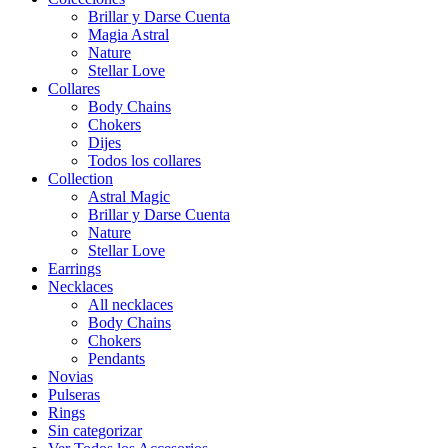
Brillar y Darse Cuenta
Magia Astral
Nature
Stellar Love
Collares
Body Chains
Chokers
Dijes
Todos los collares
Collection
Astral Magic
Brillar y Darse Cuenta
Nature
Stellar Love
Earrings
Necklaces
All necklaces
Body Chains
Chokers
Pendants
Novias
Pulseras
Rings
Sin categorizar