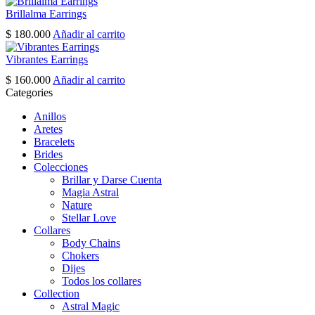
page
Brillalma Earrings
$
180.000
Añadir al carrito
Vibrantes Earrings
$
160.000
Añadir al carrito
Categories
Anillos
Aretes
Bracelets
Brides
Colecciones
Brillar y Darse Cuenta
Magia Astral
Nature
Stellar Love
Collares
Body Chains
Chokers
Dijes
Todos los collares
Collection
Astral Magic