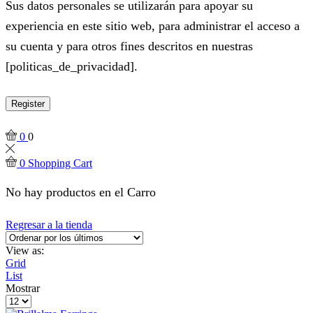
Sus datos personales se utilizarán para apoyar su
experiencia en este sitio web, para administrar el acceso a
su cuenta y para otros fines descritos en nuestras
[politicas_de_privacidad].
Register
0
0
0
Shopping Cart
No hay productos en el Carro
Regresar a la tienda
View as:
Grid
List
Mostrar
Products
per