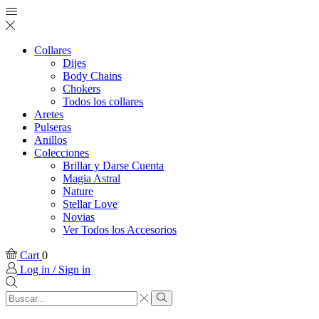
Collares
Dijes
Body Chains
Chokers
Todos los collares
Aretes
Pulseras
Anillos
Colecciones
Brillar y Darse Cuenta
Magia Astral
Nature
Stellar Love
Novias
Ver Todos los Accesorios
Cart
0
Log in / Sign in
Search
input
Search