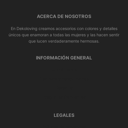
ACERCA DE NOSOTROS
En Dekoloving creamos accesorios con colores y detalles
únicos que enamoran a todas las mujeres y las hacen sentir
que lucen verdaderamente hermosas.
INFORMACIÓN GENERAL
Contáctanos
Cambios y devoluciones
Garantía
Preguntas frecuentes
LEGALES
Políticas de privacidad