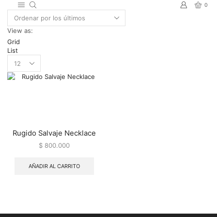
0
View as:
Grid
List
Products
per
page
Rugido Salvaje Necklace
$
800.000
AÑADIR AL CARRITO