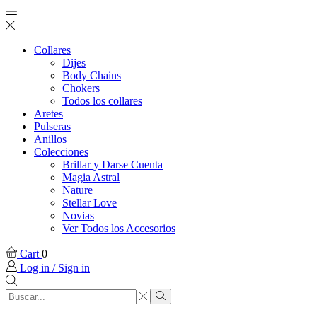
Collares
Dijes
Body Chains
Chokers
Todos los collares
Aretes
Pulseras
Anillos
Colecciones
Brillar y Darse Cuenta
Magia Astral
Nature
Stellar Love
Novias
Ver Todos los Accesorios
Cart
0
Log in / Sign in
Search
input
Search