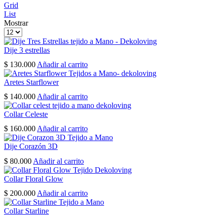
Grid
List
Mostrar
Products
per
page
Dije 3 estrellas
$
130.000
Añadir al carrito
Aretes Starflower
$
140.000
Añadir al carrito
Collar Celeste
$
160.000
Añadir al carrito
Dije Corazón 3D
$
80.000
Añadir al carrito
Collar Floral Glow
$
200.000
Añadir al carrito
Collar Starline