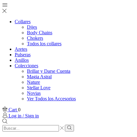
Collares
Dijes
Body Chains
Chokers
Todos los collares
Aretes
Pulseras
Anillos
Colecciones
Brillar y Darse Cuenta
Magia Astral
Nature
Stellar Love
Novias
Ver Todos los Accesorios
Cart
0
Log in / Sign in
Search
input
Search