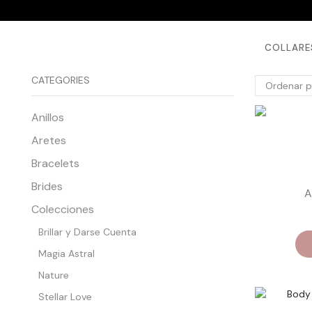
COLLARE
CATEGORIES
Anillos
Aretes
Bracelets
Brides
A
Colecciones
Brillar y Darse Cuenta
Magia Astral
Nature
Stellar Love