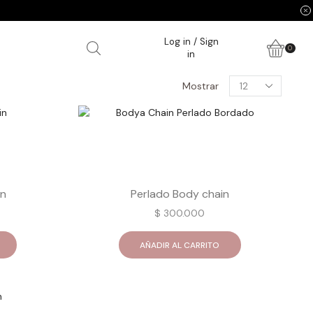
Log in / Sign
0
in
Products
Mostrar
per
page
in
Perlado Body chain
$
300.000
AÑADIR AL CARRITO