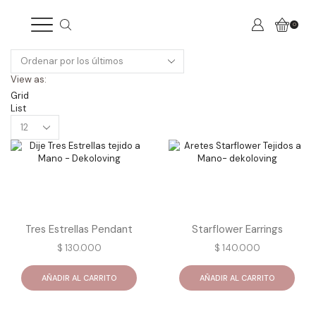
0
View as:
Grid
List
Products
per
page
Tres Estrellas Pendant
Starflower Earrings
$
130.000
$
140.000
AÑADIR AL CARRITO
AÑADIR AL CARRITO