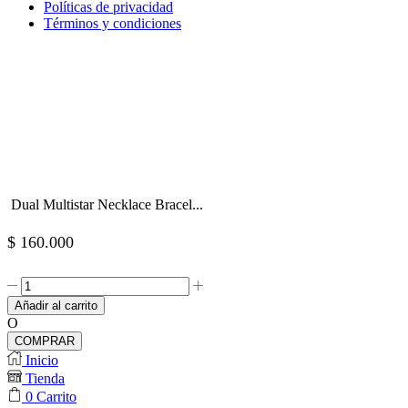
Políticas de privacidad
Términos y condiciones
Dual Multistar Necklace Bracel...
$
160.000
Dual
Multistar
Añadir al carrito
Necklace
O
Bracelet
COMPRAR
cantidad
Inicio
Tienda
0
Carrito