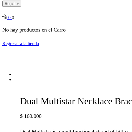
Register
0
0
No hay productos en el Carro
Regresar a la tienda
Dual Multistar Necklace Brac
$
160.000
Dual Multistar is a multifunctional strand of little s