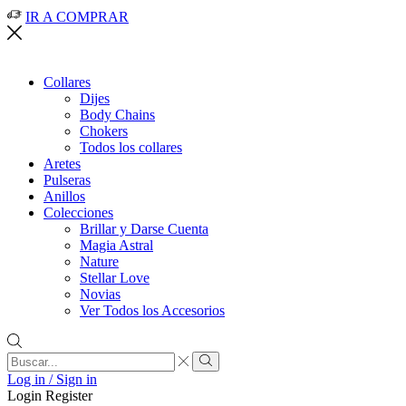
IR A COMPRAR
Collares
Dijes
Body Chains
Chokers
Todos los collares
Aretes
Pulseras
Anillos
Colecciones
Brillar y Darse Cuenta
Magia Astral
Nature
Stellar Love
Novias
Ver Todos los Accesorios
Search
input
Search
Log in / Sign in
Login
Register