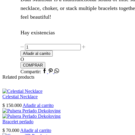
necklace, choker, or stack multiple bracelets togeth
feel beautiful!
Hay existencias
Dual
Multistar
Añadir al carrito
Necklace
O
Bracelet
COMPRAR
cantidad
Facebook
Pinterest
Whatsapp
Compartir:
Related products
Celestial Necklace
$
150.000
Añadir al carrito
Bracelet perlado
$
70.000
Añadir al carrito