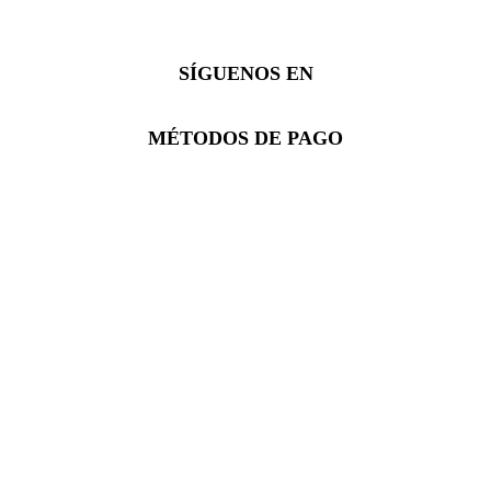
SÍGUENOS EN
Facebook
Instagram
Whatsapp
MÉTODOS DE PAGO