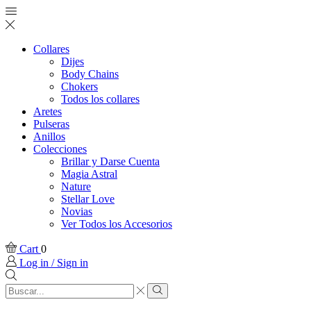
Collares
Dijes
Body Chains
Chokers
Todos los collares
Aretes
Pulseras
Anillos
Colecciones
Brillar y Darse Cuenta
Magia Astral
Nature
Stellar Love
Novias
Ver Todos los Accesorios
Cart
0
Log in / Sign in
Search
input
Search