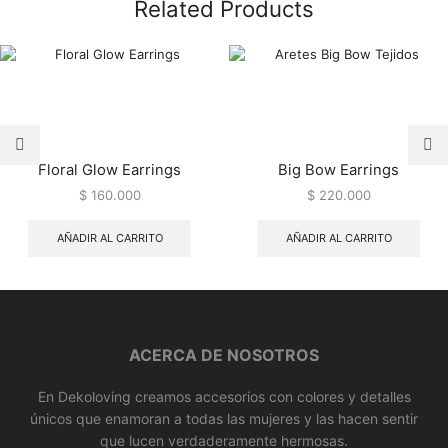
Related Products
Floral Glow Earrings
Big Bow Earrings
$
160.000
$
220.000
AÑADIR AL CARRITO
AÑADIR AL CARRITO
ACERCA DE NOSOTROS
En Dekoloving creamos accesorios con colores y detalles
únicos que enamoran a todas las mujeres y las hacen sentir
que lucen verdaderamente hermosas.