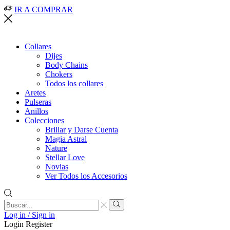
IR A COMPRAR
Collares
Dijes
Body Chains
Chokers
Todos los collares
Aretes
Pulseras
Anillos
Colecciones
Brillar y Darse Cuenta
Magia Astral
Nature
Stellar Love
Novias
Ver Todos los Accesorios
Search
input
Search
Log in / Sign in
Login
Register