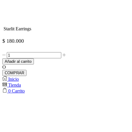
Starlit Earrings
$
180.000
Starlit
Earrings
Añadir al carrito
cantidad
O
COMPRAR
Inicio
Tienda
0
Carrito