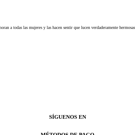
oran a todas las mujeres y las hacen sentir que lucen verdaderamente hermosas
SÍGUENOS EN
Facebook
Instagram
Whatsapp
MÉTODOS DE PAGO