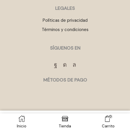
LEGALES
Políticas de privacidad
Términos y condiciones
SÍGUENOS EN
Facebook
Instagram
Whatsapp
MÉTODOS DE PAGO
0
ral
AÑADIR AL CARRITO
COMPRAR
Inicio
Tienda
Carrito
rings