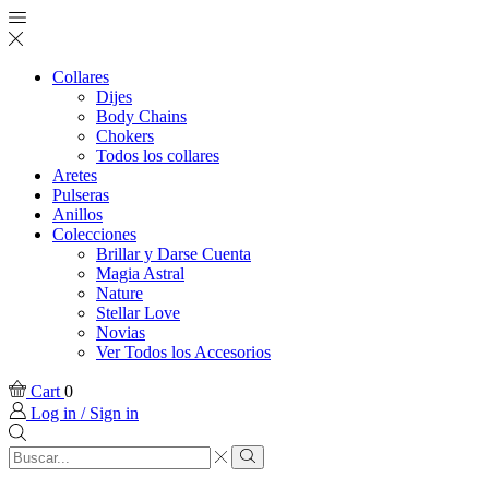
Collares
Dijes
Body Chains
Chokers
Todos los collares
Aretes
Pulseras
Anillos
Colecciones
Brillar y Darse Cuenta
Magia Astral
Nature
Stellar Love
Novias
Ver Todos los Accesorios
Cart
0
Log in / Sign in
Search
input
Search