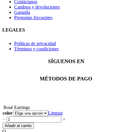
Contáctanos
Cambios y devoluciones
Garantía
Preguntas frecuentes
LEGALES
Políticas de privacidad
Términos y condiciones
SÍGUENOS EN
Facebook
Instagram
Whatsapp
MÉTODOS DE PAGO
Rosé Earrings
color
Limpiar
Rosé
Earrings
Añadir al carrito
cantidad
O