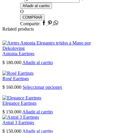
Earrings
Añadir al carrito
cantidad
O
COMPRAR
Facebook
Pinterest
Whatsapp
Compartir:
Related products
Antonia Earrings
$
180.000
Añadir al carrito
Rosé Earrings
Este
$
160.000
Seleccionar opciones
producto
tiene
múltiples
Elegance Earrings
variantes.
$
150.000
Añadir al carrito
Las
opciones
Astral 3 Earrings
se
pueden
$
150.000
Añadir al carrito