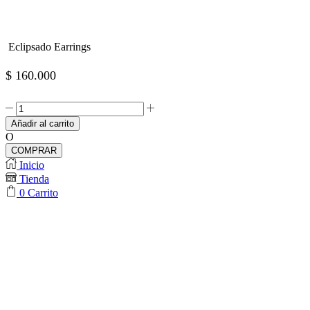
Eclipsado Earrings
$
160.000
Eclipsado
Earrings
Añadir al carrito
cantidad
O
COMPRAR
Inicio
Tienda
0
Carrito