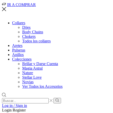
IR A COMPRAR
Collares
Dijes
Body Chains
Chokers
Todos los collares
Aretes
Pulseras
Anillos
Colecciones
Brillar y Darse Cuenta
Magia Astral
Nature
Stellar Love
Novias
Ver Todos los Accesorios
Search
input
Search
Log in / Sign in
Login
Register