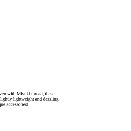
oven with Miyuki thread, these
Slightly lightweight and dazzling,
que accessories!