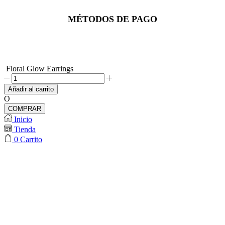
Facebook
Instagram
Whatsapp
MÉTODOS DE PAGO
Floral Glow Earrings
Floral
Glow
Añadir al carrito
Earrings
O
cantidad
COMPRAR
Inicio
Tienda
0
Carrito