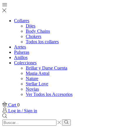
Collares
Dijes
Body Chains
Chokers
Todos los collares
Aretes
Pulseras
Anillos
Colecciones
Brillar y Darse Cuenta
Magia Astral
Nature
Stellar Love
Novias
Ver Todos los Accesorios
Cart
0
Log in / Sign in
Search
input
Search