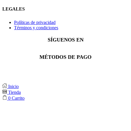
LEGALES
Políticas de privacidad
Términos y condiciones
SÍGUENOS EN
Facebook
Instagram
Whatsapp
MÉTODOS DE PAGO
Inicio
Tienda
0
Carrito