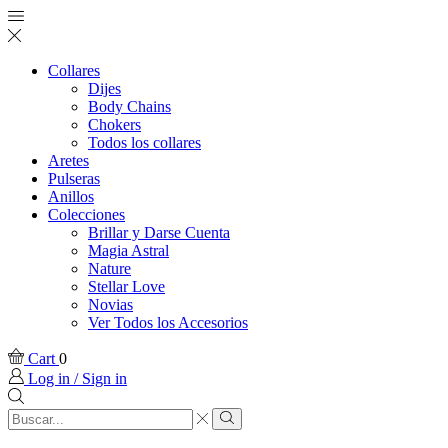
Collares
Dijes
Body Chains
Chokers
Todos los collares
Aretes
Pulseras
Anillos
Colecciones
Brillar y Darse Cuenta
Magia Astral
Nature
Stellar Love
Novias
Ver Todos los Accesorios
Cart
0
Log in / Sign in
Search
input
Search