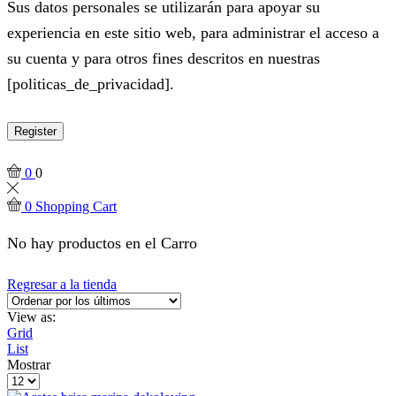
Sus datos personales se utilizarán para apoyar su
experiencia en este sitio web, para administrar el acceso a
su cuenta y para otros fines descritos en nuestras
[politicas_de_privacidad].
Register
0
0
0
Shopping Cart
No hay productos en el Carro
Regresar a la tienda
View as:
Grid
List
Mostrar
Products
per