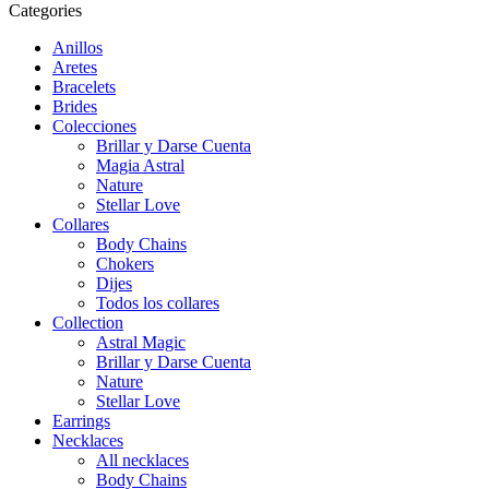
Categories
Anillos
Aretes
Bracelets
Brides
Colecciones
Brillar y Darse Cuenta
Magia Astral
Nature
Stellar Love
Collares
Body Chains
Chokers
Dijes
Todos los collares
Collection
Astral Magic
Brillar y Darse Cuenta
Nature
Stellar Love
Earrings
Necklaces
All necklaces
Body Chains