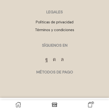
LEGALES
Políticas de privacidad
Términos y condiciones
SÍGUENOS EN
Facebook
Instagram
Whatsapp
MÉTODOS DE PAGO
0
xpetals
AÑADIR AL CARRITO
COMPRAR
rings