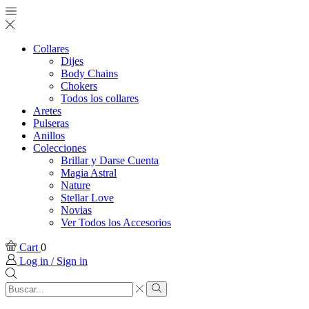
Collares
Dijes
Body Chains
Chokers
Todos los collares
Aretes
Pulseras
Anillos
Colecciones
Brillar y Darse Cuenta
Magia Astral
Nature
Stellar Love
Novias
Ver Todos los Accesorios
Cart
0
Log in / Sign in
Search
input
Search