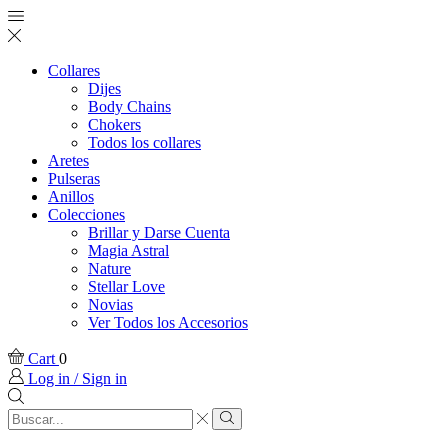
Collares
Dijes
Body Chains
Chokers
Todos los collares
Aretes
Pulseras
Anillos
Colecciones
Brillar y Darse Cuenta
Magia Astral
Nature
Stellar Love
Novias
Ver Todos los Accesorios
Cart
0
Log in / Sign in
Search
input
Search