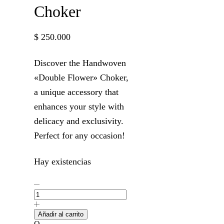
Choker
$
250.000
Discover the Handwoven
«Double Flower» Choker,
a unique accessory that
enhances your style with
delicacy and exclusivity.
Perfect for any occasion!
Hay existencias
"Double
Flower"
Choker
cantidad
Añadir al carrito
O