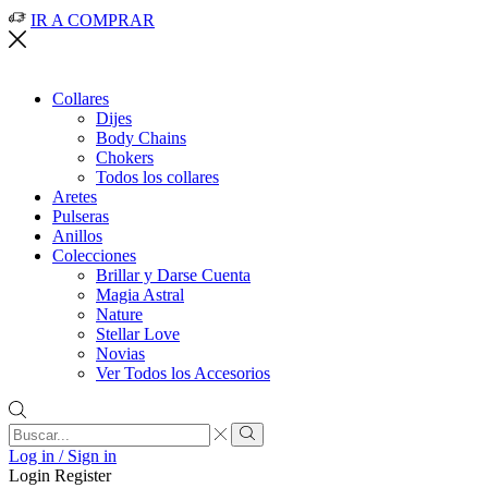
IR A COMPRAR
Collares
Dijes
Body Chains
Chokers
Todos los collares
Aretes
Pulseras
Anillos
Colecciones
Brillar y Darse Cuenta
Magia Astral
Nature
Stellar Love
Novias
Ver Todos los Accesorios
Search
input
Search
Log in / Sign in
Login
Register