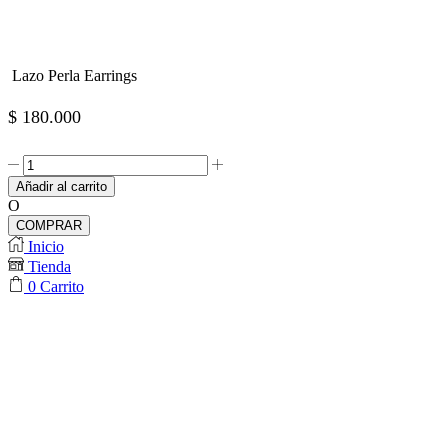
Lazo Perla Earrings
$
180.000
Lazo
Perla
Añadir al carrito
Earrings
O
cantidad
COMPRAR
Inicio
Tienda
0
Carrito