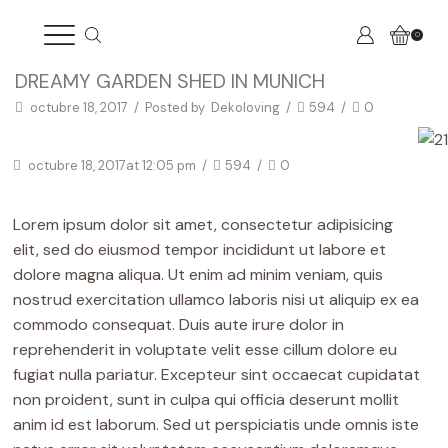
0
DREAMY GARDEN SHED IN MUNICH
octubre 18, 2017
/
Posted by
Dekoloving
/
594
/
0
octubre 18, 2017
at 12:05 pm
/
594
/
0
Lorem ipsum dolor sit amet, consectetur adipisicing
elit, sed do eiusmod tempor incididunt ut labore et
dolore magna aliqua. Ut enim ad minim veniam, quis
nostrud exercitation ullamco laboris nisi ut aliquip ex ea
commodo consequat. Duis aute irure dolor in
reprehenderit in voluptate velit esse cillum dolore eu
fugiat nulla pariatur. Excepteur sint occaecat cupidatat
non proident, sunt in culpa qui officia deserunt mollit
anim id est laborum. Sed ut perspiciatis unde omnis iste