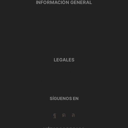
INFORMACIÓN GENERAL
Contáctanos
Cambios y devoluciones
Garantía
Preguntas frecuentes
LEGALES
Políticas de privacidad
Términos y condiciones
SÍGUENOS EN
Facebook
Instagram
Whatsapp