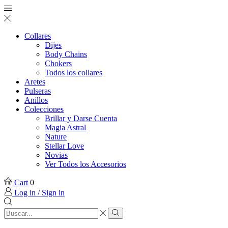
Collares
Dijes
Body Chains
Chokers
Todos los collares
Aretes
Pulseras
Anillos
Colecciones
Brillar y Darse Cuenta
Magia Astral
Nature
Stellar Love
Novias
Ver Todos los Accesorios
Cart
0
Log in / Sign in
Search
input
Search