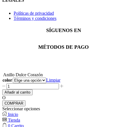
LEGALES
Políticas de privacidad
Términos y condiciones
SÍGUENOS EN
Facebook
Instagram
Whatsapp
MÉTODOS DE PAGO
Anillo Dulce Corazón
color
Limpiar
Anillo
Dulce
Añadir al carrito
Corazón
O
cantidad
COMPRAR
Seleccionar opciones
Inicio
Tienda
0
Carrito