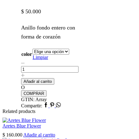
$
50.000
Anillo fondo entero con
forma de corazón
color
Limpiar
Anillo
Dulce
Corazón
cantidad
Añadir al carrito
O
COMPRAR
GTIN:
Array
Facebook
Pinterest
Whatsapp
Compartir:
Related products
Aretes Blue Flower
$
160.000
Añadir al carrito