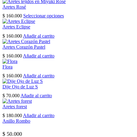
Aretes Rosé
Este
$
160.000
Seleccionar opciones
producto
tiene
Aretes Eclipse
múltiples
$
160.000
Añadir al carrito
variantes.
Las
Aretes Corazón Pastel
opciones
se
$
160.000
Añadir al carrito
pueden
elegir
Flora
en
$
160.000
Añadir al carrito
la
página
Dije Ojo de Luz S
de
producto
$
70.000
Añadir al carrito
Aretes forest
$
180.000
Añadir al carrito
Anillo Rombo
$
50.000