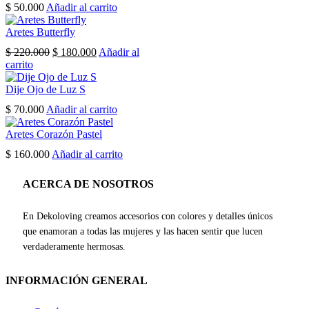
$
50.000
Añadir al carrito
variantes.
Las
Aretes Butterfly
opciones
se
El
El
$
220.000
$
180.000
Añadir al
pueden
precio
precio
carrito
elegir
original
actual
en
era:
es:
Dije Ojo de Luz S
la
$ 220.000.
$ 180.000.
$
70.000
Añadir al carrito
página
de
Aretes Corazón Pastel
producto
$
160.000
Añadir al carrito
ACERCA DE NOSOTROS
En Dekoloving creamos accesorios con colores y detalles únicos
que enamoran a todas las mujeres y las hacen sentir que lucen
verdaderamente hermosas.
INFORMACIÓN GENERAL