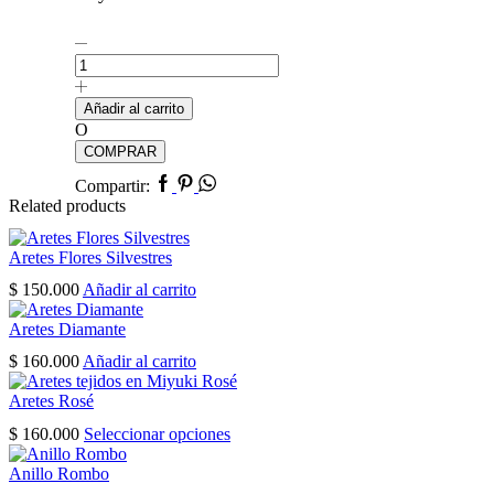
Amor
Floral
cantidad
Añadir al carrito
O
COMPRAR
Facebook
Pinterest
Whatsapp
Compartir:
Related products
Aretes Flores Silvestres
$
150.000
Añadir al carrito
Aretes Diamante
$
160.000
Añadir al carrito
Aretes Rosé
Este
$
160.000
Seleccionar opciones
producto
tiene
Anillo Rombo
múltiples