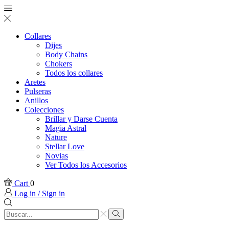
Collares
Dijes
Body Chains
Chokers
Todos los collares
Aretes
Pulseras
Anillos
Colecciones
Brillar y Darse Cuenta
Magia Astral
Nature
Stellar Love
Novias
Ver Todos los Accesorios
Cart
0
Log in / Sign in
Search
input
Search