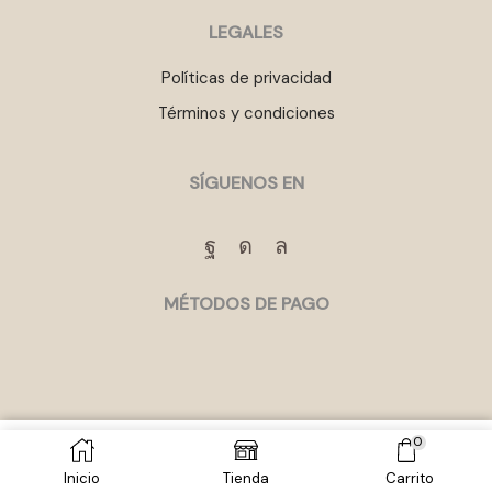
LEGALES
Políticas de privacidad
Términos y condiciones
SÍGUENOS EN
Facebook
Instagram
Whatsapp
MÉTODOS DE PAGO
0
etes
AÑADIR AL CARRITO
COMPRAR
ia
Inicio
Tienda
Carrito
i