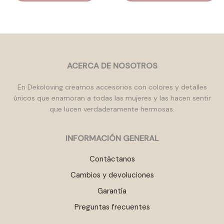
mú
va
La
op
se
pu
ACERCA DE NOSOTROS
el
en
la
En Dekoloving creamos accesorios con colores y detalles
pá
únicos que enamoran a todas las mujeres y las hacen sentir
de
que lucen verdaderamente hermosas.
pr
INFORMACIÓN GENERAL
Contáctanos
Cambios y devoluciones
Garantía
Preguntas frecuentes