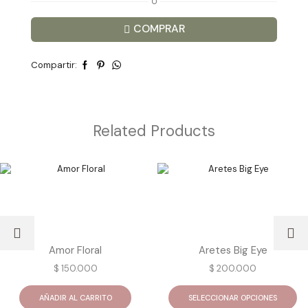
O
COMPRAR
Compartir:
Related Products
Amor Floral
Aretes Big Eye
$
150.000
$
200.000
Es
pr
AÑADIR AL CARRITO
SELECCIONAR OPCIONES
ti