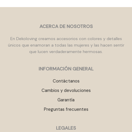
Las
La
opciones
op
se
se
pueden
pu
ACERCA DE NOSOTROS
elegir
el
en
en
la
la
En Dekoloving creamos accesorios con colores y detalles
página
pá
únicos que enamoran a todas las mujeres y las hacen sentir
de
de
que lucen verdaderamente hermosas.
producto
pr
INFORMACIÓN GENERAL
Contáctanos
Cambios y devoluciones
Garantía
Preguntas frecuentes
LEGALES