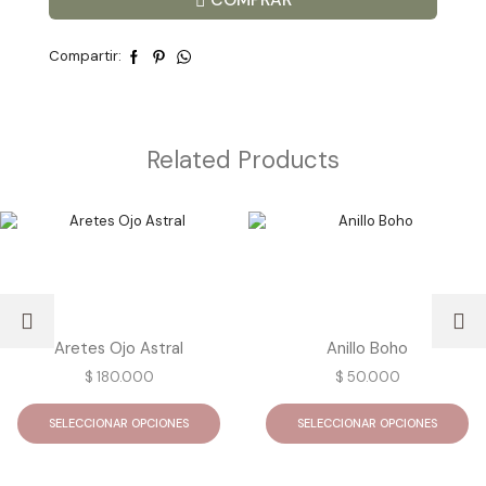
Compartir:
Related Products
Aretes Ojo Astral
Anillo Boho
$
180.000
$
50.000
Este
Es
producto
pr
SELECCIONAR OPCIONES
SELECCIONAR OPCIONES
tiene
ti
múltiples
mú
variantes.
va