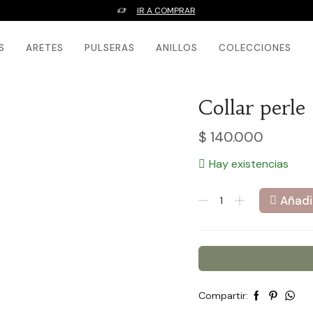
IR A COMPRAR
S
ARETES
PULSERAS
ANILLOS
COLECCIONES
Collar perle
$
140.000
Hay existencias
Collar
Añadir
perle
cantidad
Compartir: