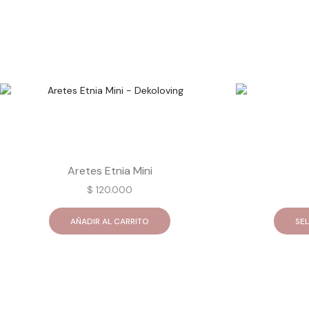
Aretes Etnia Mini
$
120.000
AÑADIR AL CARRITO
SE