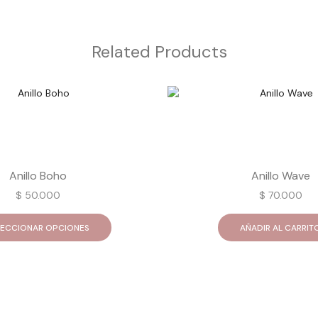
Related Products
Anillo Boho
Anillo Wave
$
50.000
$
70.000
Este
producto
LECCIONAR OPCIONES
AÑADIR AL CARRIT
tiene
múltiples
variantes.
Las
opciones
se