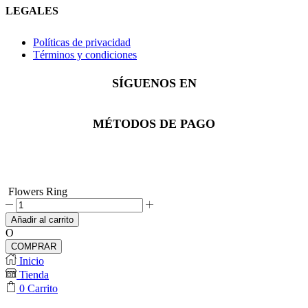
LEGALES
Políticas de privacidad
Términos y condiciones
SÍGUENOS EN
Facebook
Instagram
Whatsapp
MÉTODOS DE PAGO
Flowers Ring
Flowers
Ring
Añadir al carrito
cantidad
O
COMPRAR
Inicio
Tienda
0
Carrito