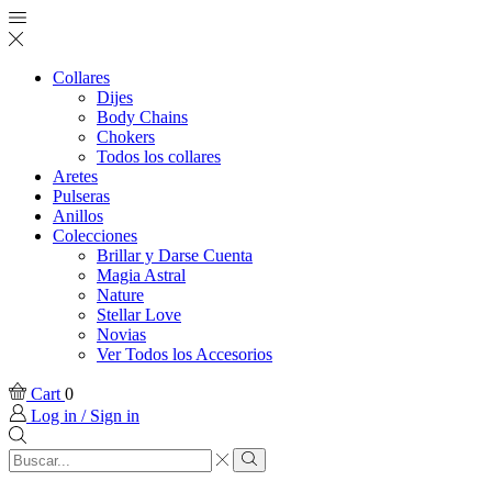
Collares
Dijes
Body Chains
Chokers
Todos los collares
Aretes
Pulseras
Anillos
Colecciones
Brillar y Darse Cuenta
Magia Astral
Nature
Stellar Love
Novias
Ver Todos los Accesorios
Cart
0
Log in / Sign in
Search
input
Search