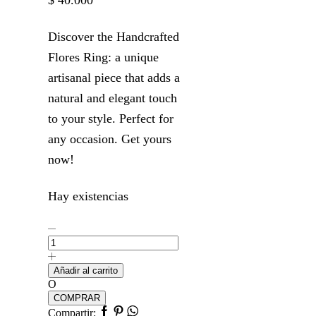
$
40.000
Discover the Handcrafted
Flores Ring: a unique
artisanal piece that adds a
natural and elegant touch
to your style. Perfect for
any occasion. Get yours
now!
Hay existencias
Flowers
Ring
cantidad
Añadir al carrito
O
COMPRAR
Facebook
Pinterest
Whatsapp
Compartir: