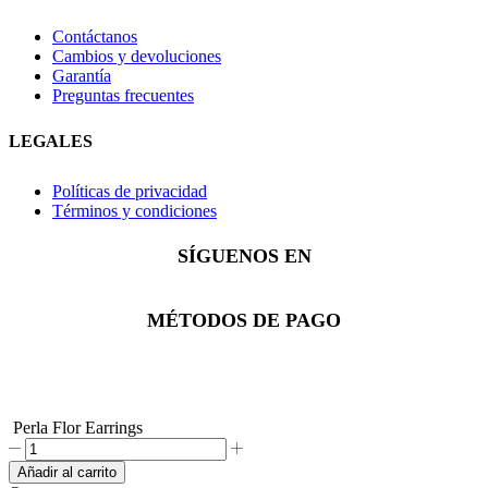
Contáctanos
Cambios y devoluciones
Garantía
Preguntas frecuentes
LEGALES
Políticas de privacidad
Términos y condiciones
SÍGUENOS EN
Facebook
Instagram
Whatsapp
MÉTODOS DE PAGO
Perla Flor Earrings
Perla
Flor
Añadir al carrito
Earrings