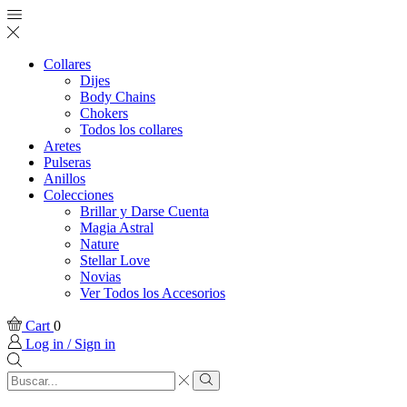
Collares
Dijes
Body Chains
Chokers
Todos los collares
Aretes
Pulseras
Anillos
Colecciones
Brillar y Darse Cuenta
Magia Astral
Nature
Stellar Love
Novias
Ver Todos los Accesorios
Cart
0
Log in / Sign in
Search
input
Search