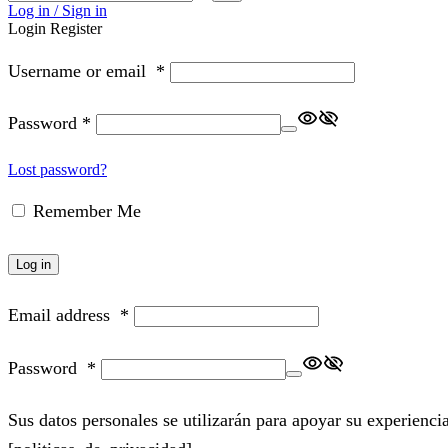
input
Search
Log in / Sign in
Login
Register
Username or email
*
Password
*
Lost password?
Remember Me
Log in
Email address
*
Password
*
Sus datos personales se utilizarán para apoyar su experiencia