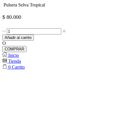
Pulsera Selva Tropical
$
80.000
Pulsera
Selva
Añadir al carrito
Tropical
O
cantidad
COMPRAR
Inicio
Tienda
0
Carrito