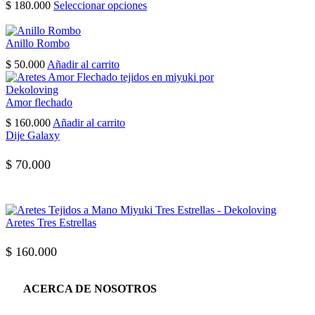
Este
$
180.000
Seleccionar opciones
producto
tiene
múltiples
Anillo Rombo
variantes.
$
50.000
Añadir al carrito
Las
opciones
se
Amor flechado
pueden
elegir
$
160.000
Añadir al carrito
en
Dije Galaxy
la
página
$
70.000
de
producto
Aretes Tres Estrellas
$
160.000
ACERCA DE NOSOTROS