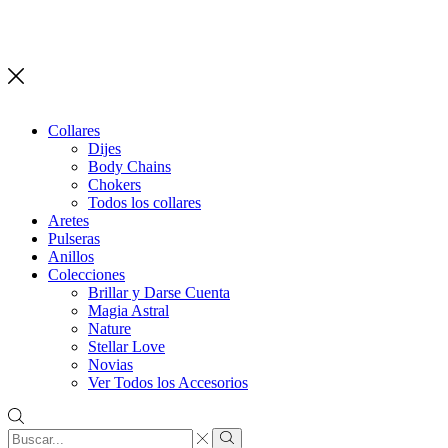
Collares
Dijes
Body Chains
Chokers
Todos los collares
Aretes
Pulseras
Anillos
Colecciones
Brillar y Darse Cuenta
Magia Astral
Nature
Stellar Love
Novias
Ver Todos los Accesorios
Search