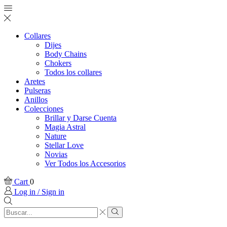
Collares
Dijes
Body Chains
Chokers
Todos los collares
Aretes
Pulseras
Anillos
Colecciones
Brillar y Darse Cuenta
Magia Astral
Nature
Stellar Love
Novias
Ver Todos los Accesorios
Cart
0
Log in / Sign in
Search
input
Search