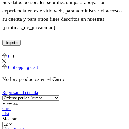
Sus datos personales se utilizarán para apoyar su
experiencia en este sitio web, para administrar el acceso a
su cuenta y para otros fines descritos en nuestras
[politicas_de_privacidad].
Register
0
0
0
Shopping Cart
No hay productos en el Carro
Regresar a la tienda
View as:
Grid
List
Mostrar
Products
per