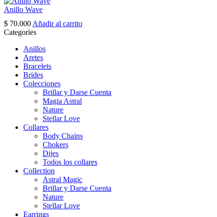
page
Anillo Wave
$
70.000
Añadir al carrito
Categories
Anillos
Aretes
Bracelets
Brides
Colecciones
Brillar y Darse Cuenta
Magia Astral
Nature
Stellar Love
Collares
Body Chains
Chokers
Dijes
Todos los collares
Collection
Astral Magic
Brillar y Darse Cuenta
Nature
Stellar Love
Earrings