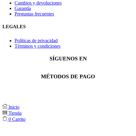
Cambios y devoluciones
Garantía
Preguntas frecuentes
LEGALES
Políticas de privacidad
Términos y condiciones
SÍGUENOS EN
Facebook
Instagram
Whatsapp
MÉTODOS DE PAGO
Inicio
Tienda
0
Carrito