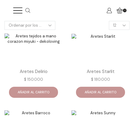
0
Products
per
page
Aretes Delirio
Aretes Starlit
$
150.000
$
180.000
AÑADIR AL CARRITO
AÑADIR AL CARRITO