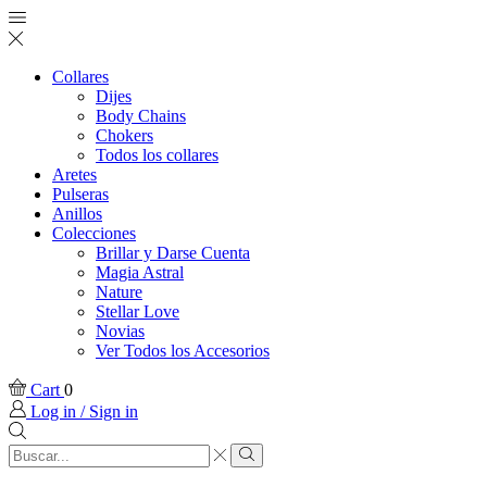
Collares
Dijes
Body Chains
Chokers
Todos los collares
Aretes
Pulseras
Anillos
Colecciones
Brillar y Darse Cuenta
Magia Astral
Nature
Stellar Love
Novias
Ver Todos los Accesorios
Cart
0
Log in / Sign in
Search
input
Search