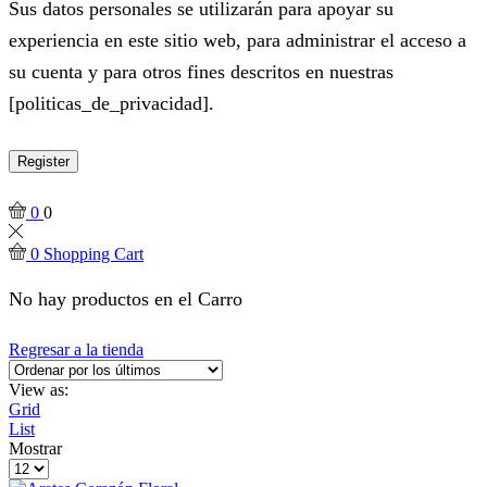
Sus datos personales se utilizarán para apoyar su
experiencia en este sitio web, para administrar el acceso a
su cuenta y para otros fines descritos en nuestras
[politicas_de_privacidad].
Register
0
0
0
Shopping Cart
No hay productos en el Carro
Regresar a la tienda
View as:
Grid
List
Mostrar
Products
per