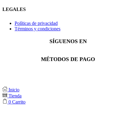
LEGALES
Políticas de privacidad
Términos y condiciones
SÍGUENOS EN
Facebook
Instagram
Whatsapp
MÉTODOS DE PAGO
Inicio
Tienda
0
Carrito