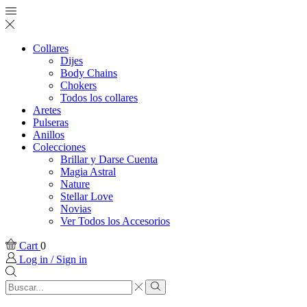
Collares
Dijes
Body Chains
Chokers
Todos los collares
Aretes
Pulseras
Anillos
Colecciones
Brillar y Darse Cuenta
Magia Astral
Nature
Stellar Love
Novias
Ver Todos los Accesorios
Cart
0
Log in / Sign in
Search
input
Search