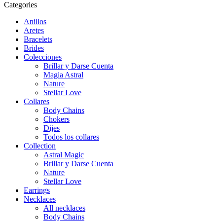
Categories
Anillos
Aretes
Bracelets
Brides
Colecciones
Brillar y Darse Cuenta
Magia Astral
Nature
Stellar Love
Collares
Body Chains
Chokers
Dijes
Todos los collares
Collection
Astral Magic
Brillar y Darse Cuenta
Nature
Stellar Love
Earrings
Necklaces
All necklaces
Body Chains