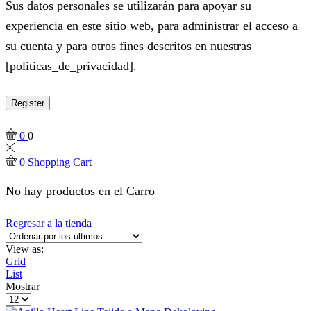
Sus datos personales se utilizarán para apoyar su
experiencia en este sitio web, para administrar el acceso a
su cuenta y para otros fines descritos en nuestras
[politicas_de_privacidad].
Register
0
0
0
Shopping Cart
No hay productos en el Carro
Regresar a la tienda
View as:
Grid
List
Mostrar
Products
per