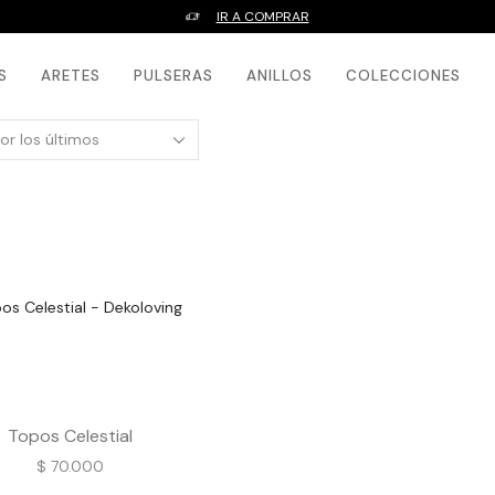
IR A COMPRAR
S
ARETES
PULSERAS
ANILLOS
COLECCIONES
Topos Celestial
$
70.000