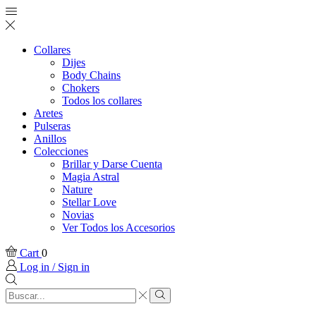
Collares
Dijes
Body Chains
Chokers
Todos los collares
Aretes
Pulseras
Anillos
Colecciones
Brillar y Darse Cuenta
Magia Astral
Nature
Stellar Love
Novias
Ver Todos los Accesorios
Cart
0
Log in / Sign in
Search
input
Search