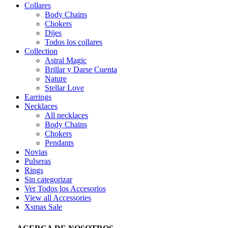
Collares
Body Chains
Chokers
Dijes
Todos los collares
Collection
Astral Magic
Brillar y Darse Cuenta
Nature
Stellar Love
Earrings
Necklaces
All necklaces
Body Chains
Chokers
Pendants
Novias
Pulseras
Rings
Sin categorizar
Ver Todos los Accesorios
View all Accessories
Xsmas Sale