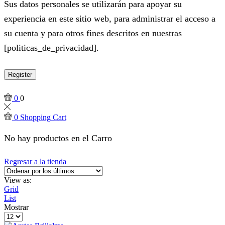
Sus datos personales se utilizarán para apoyar su
experiencia en este sitio web, para administrar el acceso a
su cuenta y para otros fines descritos en nuestras
[politicas_de_privacidad].
Register
0
0
0
Shopping Cart
No hay productos en el Carro
Regresar a la tienda
View as:
Grid
List
Mostrar
Products
per