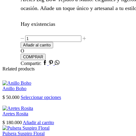
ocasión. Añade un toque único y artesanal a tu estil
Hay existencias
Aretes
Big
Añadir al carrito
Bow
O
cantidad
COMPRAR
Facebook
Pinterest
Whatsapp
Compartir:
Related products
Anillo Boho
Este
$
50.000
Seleccionar opciones
producto
tiene
múltiples
Aretes Rosita
variantes.
$
180.000
Añadir al carrito
Las
opciones
Pulsera Suspiro Floral
se