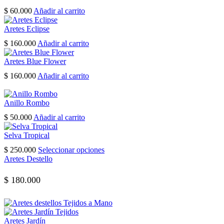
pueden
$
60.000
Añadir al carrito
elegir
en
Aretes Eclipse
la
$
160.000
Añadir al carrito
página
de
Aretes Blue Flower
producto
$
160.000
Añadir al carrito
Anillo Rombo
$
50.000
Añadir al carrito
Selva Tropical
Este
$
250.000
Seleccionar opciones
producto
Aretes Destello
tiene
múltiples
$
180.000
variantes.
Las
opciones
se
Aretes Jardín
pueden