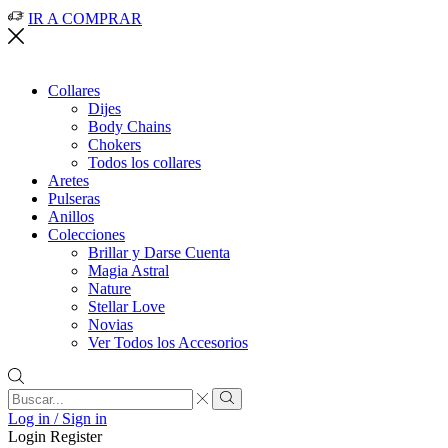
IR A COMPRAR
Collares
Dijes
Body Chains
Chokers
Todos los collares
Aretes
Pulseras
Anillos
Colecciones
Brillar y Darse Cuenta
Magia Astral
Nature
Stellar Love
Novias
Ver Todos los Accesorios
Search
input
Search
Log in / Sign in
Login
Register