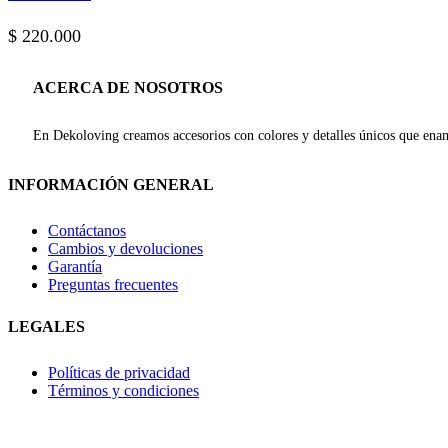
elegir
en
$
220.000
la
página
de
ACERCA DE NOSOTROS
producto
En Dekoloving creamos accesorios con colores y detalles únicos que enam
INFORMACIÓN GENERAL
Contáctanos
Cambios y devoluciones
Garantía
Preguntas frecuentes
LEGALES
Políticas de privacidad
Términos y condiciones