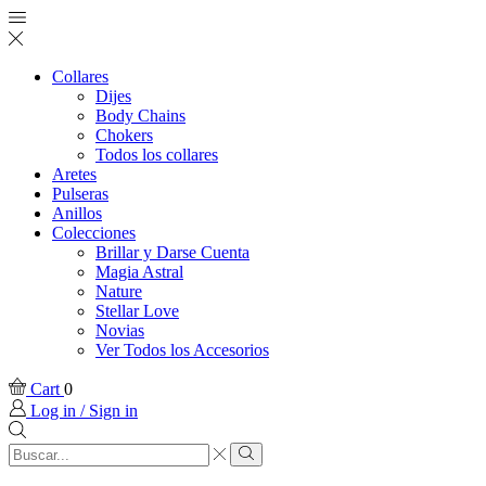
Collares
Dijes
Body Chains
Chokers
Todos los collares
Aretes
Pulseras
Anillos
Colecciones
Brillar y Darse Cuenta
Magia Astral
Nature
Stellar Love
Novias
Ver Todos los Accesorios
Cart
0
Log in / Sign in
Search
input
Search