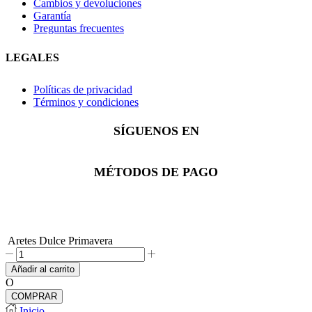
Cambios y devoluciones
Garantía
Preguntas frecuentes
LEGALES
Políticas de privacidad
Términos y condiciones
SÍGUENOS EN
Facebook
Instagram
Whatsapp
MÉTODOS DE PAGO
Aretes Dulce Primavera
Aretes
Dulce
Añadir al carrito
Primavera
O
cantidad
COMPRAR
Inicio