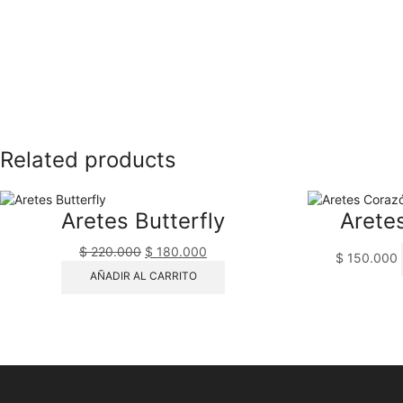
Related products
Aretes Butterfly
Arete
El
El
$
220.000
$
180.000
$
150.000
precio
precio
AÑADIR AL CARRITO
original
actual
era:
es:
$ 220.000.
$ 180.000.