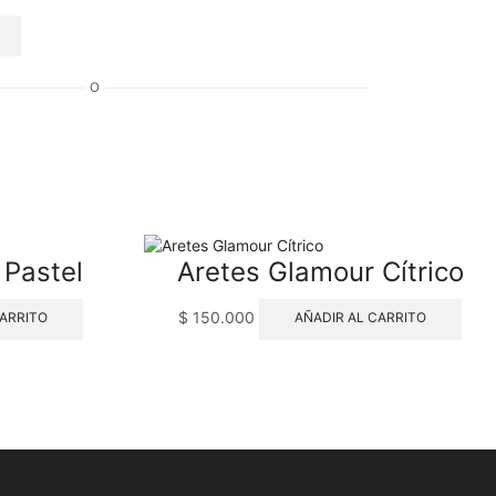
O
 Pastel
Aretes Glamour Cítrico
$
150.000
CARRITO
AÑADIR AL CARRITO