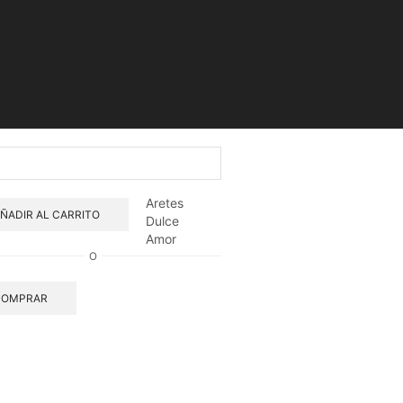
tes
ce
r
tidad
Aretes
ÑADIR AL CARRITO
Dulce
Amor
O
COMPRAR