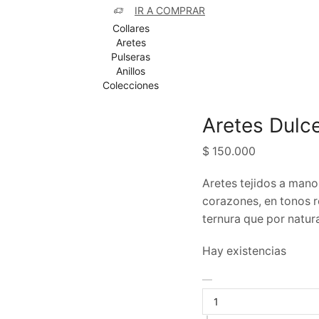
IR A COMPRAR
Collares
Aretes
Pulseras
Anillos
Colecciones
Aretes Dulc
$
150.000
Aretes tejidos a mano 
corazones, en tonos r
ternura que por natur
Hay existencias
Aretes
Dulce
Amor