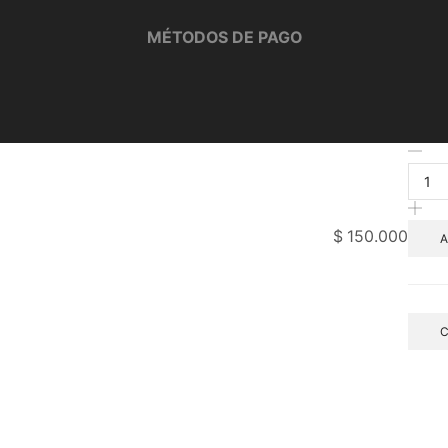
MÉTODOS DE PAGO
Are
Dul
Amo
can
$
150.000
A