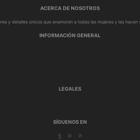
ACERCA DE NOSOTROS
res y detalles únicos que enamoran a todas las mujeres y las hacen
INFORMACIÓN GENERAL
Contáctanos
Cambios y devoluciones
Garantía
Preguntas frecuentes
LEGALES
Políticas de privacidad
Términos y condiciones
SÍGUENOS EN
Facebook
Instagram
Whatsapp