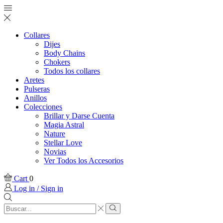
Collares
Dijes
Body Chains
Chokers
Todos los collares
Aretes
Pulseras
Anillos
Colecciones
Brillar y Darse Cuenta
Magia Astral
Nature
Stellar Love
Novias
Ver Todos los Accesorios
Cart
0
Log in / Sign in
Search
input
Search