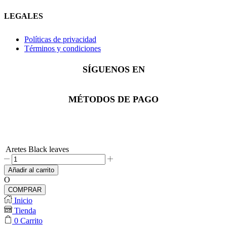
LEGALES
Políticas de privacidad
Términos y condiciones
SÍGUENOS EN
Facebook
Instagram
Whatsapp
MÉTODOS DE PAGO
Aretes Black leaves
Aretes
Black
Añadir al carrito
leaves
O
cantidad
COMPRAR
Inicio
Tienda
0
Carrito