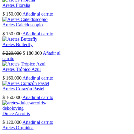
Aretes Floralia
$
150.000
Añadir al carrito
Aretes Caleidoscopio
$
150.000
Añadir al carrito
Aretes Butterfly
El
El
$
220.000
$
180.000
Añadir al
precio
precio
carrito
original
actual
era:
es:
Aretes Trópico Azul
$ 220.000.
$ 180.000.
$
160.000
Añadir al carrito
Aretes Corazón Pastel
$
160.000
Añadir al carrito
Dulce Arcoiris
$
120.000
Añadir al carrito
Aretes Orquidea