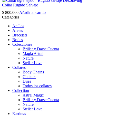
page
Collar Rugido Salvaje
$
800.000
Añadir al carrito
Categories
Anillos
Aretes
Bracelets
Brides
Colecciones
Brillar y Darse Cuenta
Magia Astral
Nature
Stellar Love
Collares
Body Chains
Chokers
Dijes
Todos los collares
Collection
Astral Magic
Brillar y Darse Cuenta
Nature
Stellar Love
Earrings