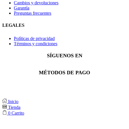
Cambios y devoluciones
Garantía
Preguntas frecuentes
LEGALES
Políticas de privacidad
Términos y condiciones
SÍGUENOS EN
Facebook
Instagram
Whatsapp
MÉTODOS DE PAGO
Inicio
Tienda
0
Carrito