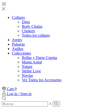
Collares
Dijes
Body Chains
Chokers
Todos los collares
Aretes
Pulseras
Anillos
Colecciones
Brillar y Darse Cuenta
Magia Astral
Nature
Stellar Love
Novias
Ver Todos los Accesorios
Cart
0
Log in / Sign in
Search
input
Search