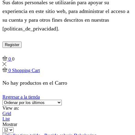
Sus datos personales se utilizarán para apoyar su
experiencia en este sitio web, para administrar el acceso a
su cuenta y para otros fines descritos en nuestras
[politicas_de_privacidad].
Register
0
0
0
Shopping Cart
No hay productos en el Carro
Regresar a la tienda
View as:
Grid
List
Mostrar
Products
per