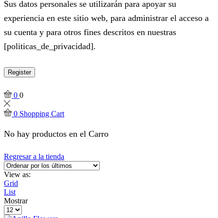
Sus datos personales se utilizarán para apoyar su
experiencia en este sitio web, para administrar el acceso a
su cuenta y para otros fines descritos en nuestras
[politicas_de_privacidad].
Register
0
0
0
Shopping Cart
No hay productos en el Carro
Regresar a la tienda
View as:
Grid
List
Mostrar
Products
per