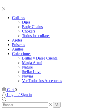
Collares
Dijes
Body Chains
Chokers
Todos los collares
Aretes
Pulseras
Anillos
Colecciones
Brillar y Darse Cuenta
Magia Astral
Nature
Stellar Love
Novias
Ver Todos los Accesorios
Cart
0
Log in / Sign in
Search
input
Search