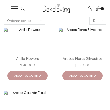
0
Products
per
page
Anillo Flowers
Aretes Flores Silvestres
$
40.000
$
150.000
AÑADIR AL CARRITO
AÑADIR AL CARRITO