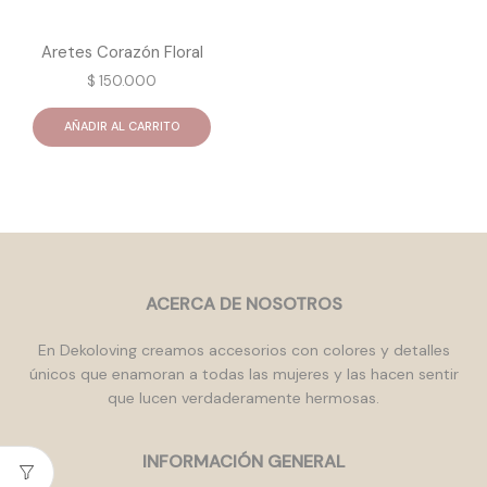
Aretes Corazón Floral
$
150.000
AÑADIR AL CARRITO
ACERCA DE NOSOTROS
En Dekoloving creamos accesorios con colores y detalles
únicos que enamoran a todas las mujeres y las hacen sentir
que lucen verdaderamente hermosas.
INFORMACIÓN GENERAL